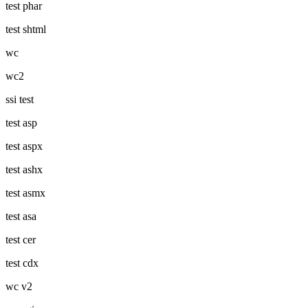
test phar
test shtml
wc
wc2
ssi test
test asp
test aspx
test ashx
test asmx
test asa
test cer
test cdx
wc v2