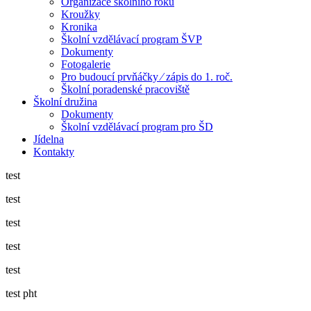
Organizace školního roku
Kroužky
Kronika
Školní vzdělávací program ŠVP
Dokumenty
Fotogalerie
Pro budoucí prvňáčky ⁄ zápis do 1. roč.
Školní poradenské pracoviště
Školní družina
Dokumenty
Školní vzdělávací program pro ŠD
Jídelna
Kontakty
test
test
test
test
test
test pht