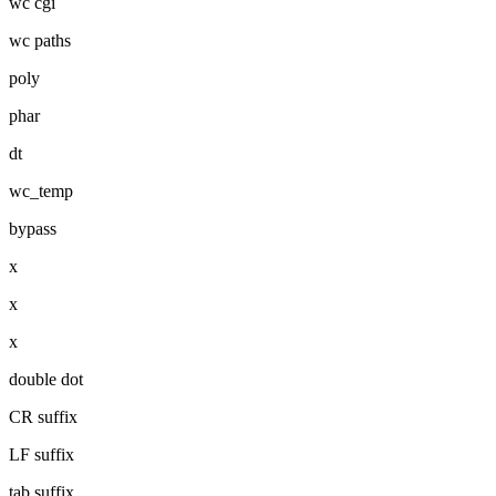
wc cgi
wc paths
poly
phar
dt
wc_temp
bypass
x
x
x
double dot
CR suffix
LF suffix
tab suffix