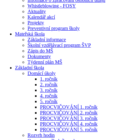
Informace o zpracování osobních údajů
Whistleblowing - FOSY
Aktuality
Kalendář akcí
Projekty
Preventivní program školy
Mateřská škola
Základní informace
Školní vzdělávací program ŠVP
Zápis do MŠ
Dokumenty
Týdenní plán MŠ
Základní škola
Domácí úkoly
1. ročník
2. ročník
3. ročník
4. ročník
5. ročník
PROCVIČOVÁNÍ 1. ročník
PROCVIČOVÁNÍ 2. ročník
PROCVIČOVÁNÍ 3. ročník
PROCVIČOVÁNÍ 4. ročník
PROCVIČOVÁNÍ 5. ročník
Rozvrh hodin