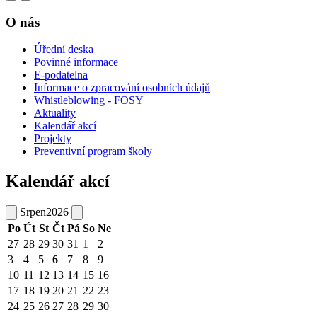
O nás
Úřední deska
Povinné informace
E-podatelna
Informace o zpracování osobních údajů
Whistleblowing - FOSY
Aktuality
Kalendář akcí
Projekty
Preventivní program školy
Kalendář akcí
Srpen
2026
Po
Út
St
Čt
Pá
So
Ne
27
28
29
30
31
1
2
3
4
5
6
7
8
9
10
11
12
13
14
15
16
17
18
19
20
21
22
23
24
25
26
27
28
29
30