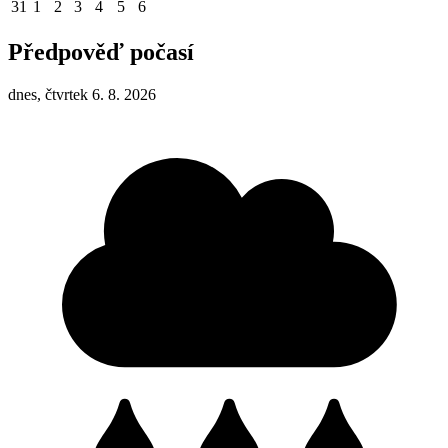
31
1
2
3
4
5
6
Předpověď počasí
dnes, čtvrtek 6. 8. 2026