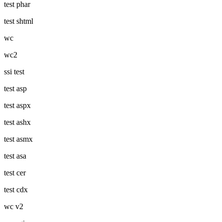
test phar
test shtml
wc
wc2
ssi test
test asp
test aspx
test ashx
test asmx
test asa
test cer
test cdx
wc v2