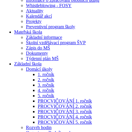
Informace o zpracování osobních údajů
Whistleblowing - FOSY
Aktuality
Kalendář akcí
Projekty
Preventivní program školy
Mateřská škola
Základní informace
Školní vzdělávací program ŠVP
Zápis do MŠ
Dokumenty
Týdenní plán MŠ
Základní škola
Domácí úkoly
1. ročník
2. ročník
3. ročník
4. ročník
5. ročník
PROCVIČOVÁNÍ 1. ročník
PROCVIČOVÁNÍ 2. ročník
PROCVIČOVÁNÍ 3. ročník
PROCVIČOVÁNÍ 4. ročník
PROCVIČOVÁNÍ 5. ročník
Rozvrh hodin