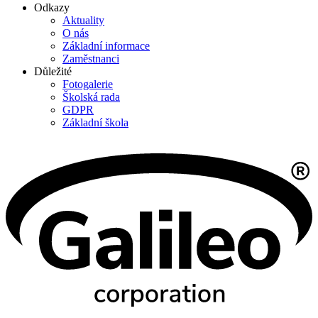
Odkazy
Aktuality
O nás
Základní informace
Zaměstnanci
Důležité
Fotogalerie
Školská rada
GDPR
Základní škola