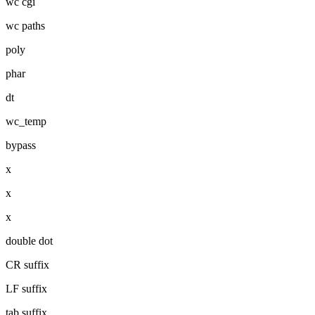
wc cgi
wc paths
poly
phar
dt
wc_temp
bypass
x
x
x
double dot
CR suffix
LF suffix
tab suffix