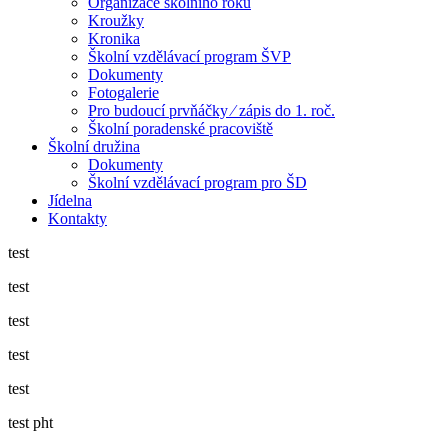
Organizace školního roku
Kroužky
Kronika
Školní vzdělávací program ŠVP
Dokumenty
Fotogalerie
Pro budoucí prvňáčky ⁄ zápis do 1. roč.
Školní poradenské pracoviště
Školní družina
Dokumenty
Školní vzdělávací program pro ŠD
Jídelna
Kontakty
test
test
test
test
test
test pht