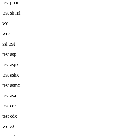
test phar
test shtml
wc
wc2
ssi test
test asp
test aspx
test ashx
test asmx
test asa
test cer
test cdx
wc v2