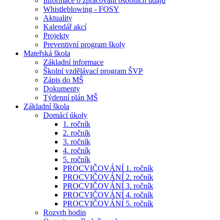
Informace o zpracování osobních údajů
Whistleblowing - FOSY
Aktuality
Kalendář akcí
Projekty
Preventivní program školy
Mateřská škola
Základní informace
Školní vzdělávací program ŠVP
Zápis do MŠ
Dokumenty
Týdenní plán MŠ
Základní škola
Domácí úkoly
1. ročník
2. ročník
3. ročník
4. ročník
5. ročník
PROCVIČOVÁNÍ 1. ročník
PROCVIČOVÁNÍ 2. ročník
PROCVIČOVÁNÍ 3. ročník
PROCVIČOVÁNÍ 4. ročník
PROCVIČOVÁNÍ 5. ročník
Rozvrh hodin