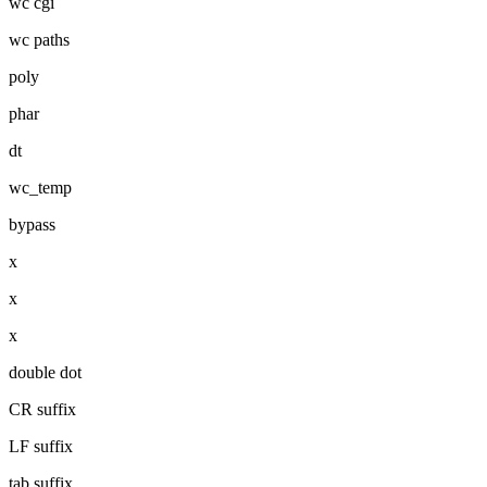
wc cgi
wc paths
poly
phar
dt
wc_temp
bypass
x
x
x
double dot
CR suffix
LF suffix
tab suffix