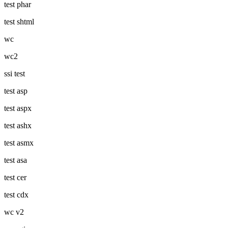
test phar
test shtml
wc
wc2
ssi test
test asp
test aspx
test ashx
test asmx
test asa
test cer
test cdx
wc v2