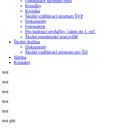
Organizace školního roku
Kroužky
Kronika
Školní vzdělávací program ŠVP
Dokumenty
Fotogalerie
Pro budoucí prvňáčky ⁄ zápis do 1. roč.
Školní poradenské pracoviště
Školní družina
Dokumenty
Školní vzdělávací program pro ŠD
Jídelna
Kontakty
test
test
test
test
test
test pht