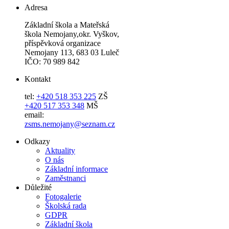
Adresa
Základní škola a Mateřská
škola Nemojany,okr. Vyškov,
příspěvková organizace
Nemojany 113, 683 03 Luleč
IČO: 70 989 842
Kontakt
tel:
+420 518 353 225
ZŠ
+420 517 353 348
MŠ
email:
zsms.nemojany@seznam.cz
Odkazy
Aktuality
O nás
Základní informace
Zaměstnanci
Důležité
Fotogalerie
Školská rada
GDPR
Základní škola