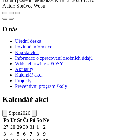
Datum poslední aktualizace:
18. 2. 2025 17:16
Autor:
Správce Webu
O nás
Úřední deska
Povinné informace
E-podatelna
Informace o zpracování osobních údajů
Whistleblowing - FOSY
Aktuality
Kalendář akcí
Projekty
Preventivní program školy
Kalendář akcí
Srpen
2026
Po
Út
St
Čt
Pá
So
Ne
27
28
29
30
31
1
2
3
4
5
6
7
8
9