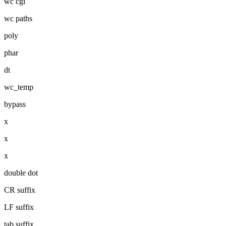
wc cgi
wc paths
poly
phar
dt
wc_temp
bypass
x
x
x
double dot
CR suffix
LF suffix
tab suffix