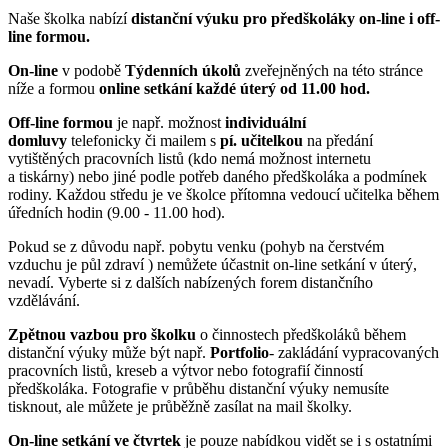
Naše školka nabízí
distanční výuku pro předškoláky on-line i off-
line formou.
On-line
v podobě
Týdenních úkolů
zveřejněných na této stránce
níže a formou
online setkání každé úterý od 11.00 hod.
Off-line
formou
je např. možnost
individuální
domluvy
telefonicky či mailem s
pí. učitelkou
na předání
vytištěných pracovních listů (kdo nemá možnost internetu
a tiskárny) nebo jiné podle potřeb daného předškoláka a podmínek
rodiny. Každou středu je ve školce přítomna vedoucí učitelka během
úředních hodin (9.00 - 11.00 hod).
Pokud se z důvodu např. pobytu venku (pohyb na čerstvém
vzduchu je půl zdraví ) nemůžete účastnit on-line setkání v úterý,
nevadí. Vyberte si z dalších nabízených forem distančního
vzdělávání.
Zpětnou vazbou pro školku
o činnostech předškoláků během
distanční výuky může být např.
Portfolio
- zakládání vypracovaných
pracovních listů, kreseb a výtvor nebo fotografií činností
předškoláka. Fotografie v průběhu distanční výuky nemusíte
tisknout, ale můžete je průběžně zasílat na mail školky.
On-line setkání ve čtvrtek
je pouze nabídkou vidět se i s ostatními