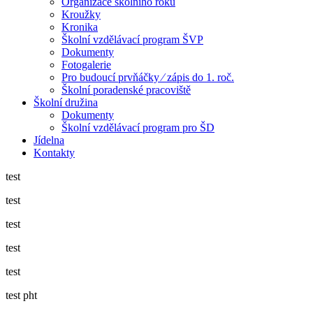
Organizace školního roku
Kroužky
Kronika
Školní vzdělávací program ŠVP
Dokumenty
Fotogalerie
Pro budoucí prvňáčky ⁄ zápis do 1. roč.
Školní poradenské pracoviště
Školní družina
Dokumenty
Školní vzdělávací program pro ŠD
Jídelna
Kontakty
test
test
test
test
test
test pht