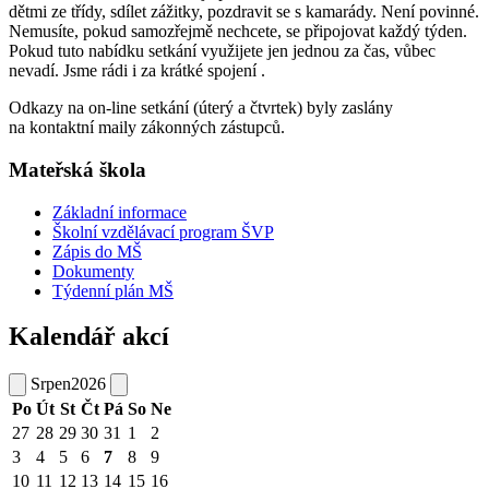
dětmi ze třídy, sdílet zážitky, pozdravit se s kamarády. Není povinné.
Nemusíte, pokud samozřejmě nechcete, se připojovat každý týden.
Pokud tuto nabídku setkání využijete jen jednou za čas, vůbec
nevadí. Jsme rádi i za krátké spojení .
Odkazy na on-line setkání (úterý a čtvrtek) byly zaslány
na kontaktní maily zákonných zástupců.
Mateřská škola
Základní informace
Školní vzdělávací program ŠVP
Zápis do MŠ
Dokumenty
Týdenní plán MŠ
Kalendář akcí
Srpen
2026
Po
Út
St
Čt
Pá
So
Ne
27
28
29
30
31
1
2
3
4
5
6
7
8
9
10
11
12
13
14
15
16