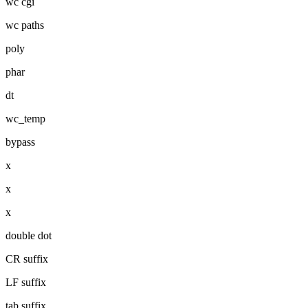
wc cgi
wc paths
poly
phar
dt
wc_temp
bypass
x
x
x
double dot
CR suffix
LF suffix
tab suffix