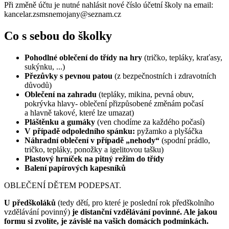
Při změně účtu je nutné nahlásit nové číslo účetní školy na email:
kancelar.zsmsnemojany@seznam.cz
Co s sebou do školky
Pohodlné oblečení do třídy na hry
(tričko, tepláky, kraťasy,
sukýnku, ...)
Přezůvky s pevnou patou
(z bezpečnostních i zdravotních
důvodů)
Oblečení na zahradu
(tepláky, mikina, pevná obuv,
pokrývka hlavy- oblečení přizpůsobené změnám počasí
a hlavně takové, které lze umazat)
Pláštěnku a gumáky
(ven chodíme za každého počasí)
V případě odpoledního spánku:
pyžamko a plyšáčka
Náhradní oblečení v případě „nehody“
(spodní prádlo,
tričko, tepláky, ponožky a igelitovou tašku)
Plastový hrníček na pitný režim do třídy
Balení papírových kapesníků
OBLEČENÍ DĚTEM PODEPSAT.
U předškoláků
(tedy dětí, pro které je poslední rok předškolního
vzdělávání povinný)
je distanční vzdělávání povinné. Ale jakou
formu si zvolíte, je závislé na vašich domácích podmínkách.