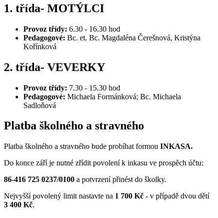
1. třída- MOTÝLCI
Provoz třídy:
6.30 - 16.30 hod
Pedagogové:
Bc. et. Bc. Magdaléna Čerešnová, Kristýna
Kořínková
2. třída- VEVERKY
Provoz třídy:
7.30 - 15.30 hod
Pedagogové:
Michaela Formánková; Bc. Michaela
Sadloňová
Platba školného a stravného
Platba školného a stravného bude probíhat formou
INKASA.
Do konce září je nutné zřídit povolení k inkasu ve prospěch účtu:
86-416 725 0237/0100
a potvrzení přinést do školky.
Nejvyšší povolený limit nastavte na
1 700 Kč
- v případě dvou dětí
3 400 Kč
.