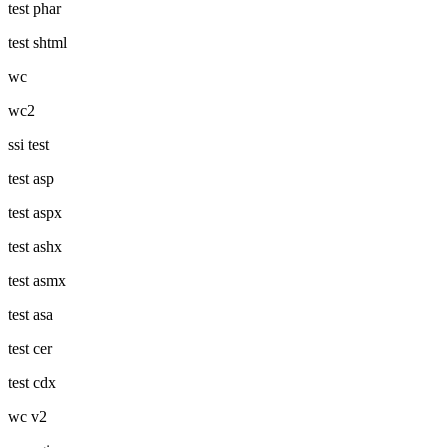
test phar
test shtml
wc
wc2
ssi test
test asp
test aspx
test ashx
test asmx
test asa
test cer
test cdx
wc v2