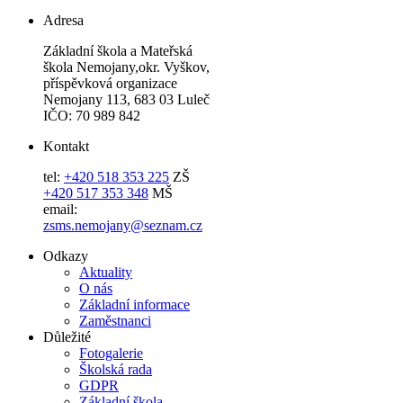
Adresa
Základní škola a Mateřská
škola Nemojany,okr. Vyškov,
příspěvková organizace
Nemojany 113, 683 03 Luleč
IČO: 70 989 842
Kontakt
tel:
+420 518 353 225
ZŠ
+420 517 353 348
MŠ
email:
zsms.nemojany@seznam.cz
Odkazy
Aktuality
O nás
Základní informace
Zaměstnanci
Důležité
Fotogalerie
Školská rada
GDPR
Základní škola