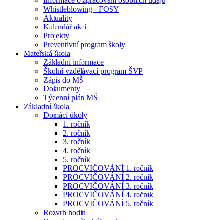
Informace o zpracování osobních údajů
Whistleblowing - FOSY
Aktuality
Kalendář akcí
Projekty
Preventivní program školy
Mateřská škola
Základní informace
Školní vzdělávací program ŠVP
Zápis do MŠ
Dokumenty
Týdenní plán MŠ
Základní škola
Domácí úkoly
1. ročník
2. ročník
3. ročník
4. ročník
5. ročník
PROCVIČOVÁNÍ 1. ročník
PROCVIČOVÁNÍ 2. ročník
PROCVIČOVÁNÍ 3. ročník
PROCVIČOVÁNÍ 4. ročník
PROCVIČOVÁNÍ 5. ročník
Rozvrh hodin