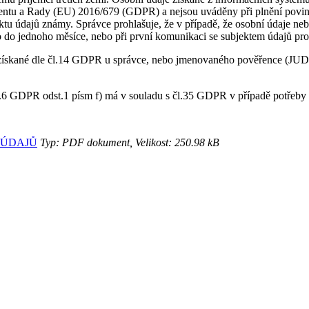
amentu a Rady (EU) 2016/679 (GDPR) a nejsou uváděny při plnění povi
bjektu údajů známy. Správce prohlašuje, že v případě, že osobní údaje n
o do jednoho měsíce, nebo při první komunikaci se subjektem údajů pro
e získané dle čl.14 GDPR u správce, nebo jmenovaného pověřence (JU
čl.6 GDPR odst.1 písm f) má v souladu s čl.35 GDPR v případě potřeb
 ÚDAJŮ
Typ: PDF dokument, Velikost: 250.98 kB