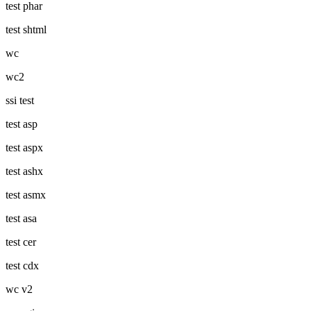
test phar
test shtml
wc
wc2
ssi test
test asp
test aspx
test ashx
test asmx
test asa
test cer
test cdx
wc v2