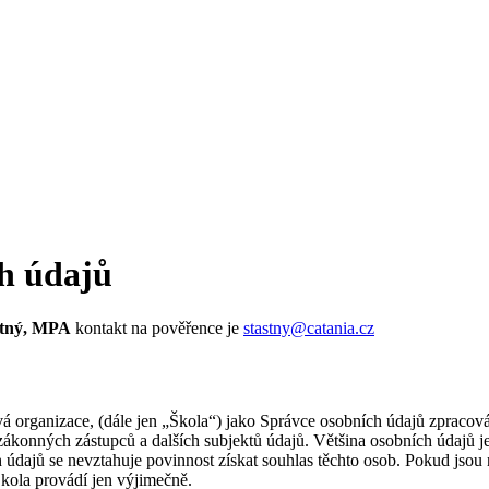
ch údajů
stný, MPA
kontakt na pověřence je
stastny@catania.cz
 organizace, (dále jen „Škola“) jako Správce osobních údajů zpracováv
ich zákonných zástupců a dalších subjektů údajů. Většina osobních údajů
h údajů se nevztahuje povinnost získat souhlas těchto osob. Pokud js
kola provádí jen výjimečně.