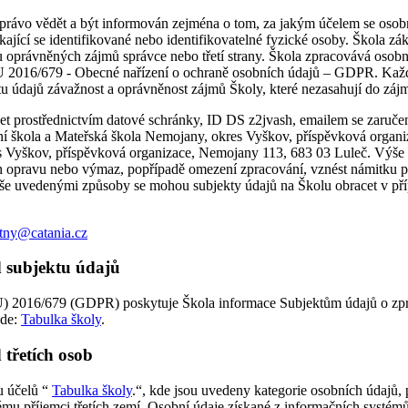
. právo vědět a být informován zejména o tom, za jakým účelem se osob
ající se identifikované nebo identifikovatelné fyzické osoby. Škola zá
vněných zájmů správce nebo třetí strany. Škola zpracovává osobní úda
U 2016/679 - Obecné nařízení o ochraně osobních údajů – GDPR. Každý
 údajů závažnost a oprávněnost zájmů Školy, které nezasahují do záj
acet prostřednictvím datové schránky, ID DS z2jvash, emailem se zaru
ní škola a Mateřská škola Nemojany, okres Vyškov, příspěvková orga
es Vyškov, příspěvková organizace, Nemojany 113, 683 03 Luleč. Výše
h opravu nebo výmaz, popřípadě omezení zpracování, vznést námitku prot
Výše uvedenými způsoby se mohou subjekty údajů na Školu obracet v př
stny@catania.cz
d subjektu údajů
 2016/679 (GDPR) poskytuje Škola informace Subjektům údajů o zprac
zde:
Tabulka školy
.
 třetích osob
u účelů “
Tabulka školy
.“, kde jsou uvedeny kategorie osobních údajů, 
u příjemci třetích zemí. Osobní údaje získané z informačních systémů s