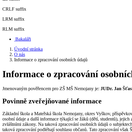
CRLF suffix
LRM suffix
RLM suffix
Bakaláři
Úvodní stránka
O nás
Informace o zpracování osobních údajů
Informace o zpracování osobní
Jmenovaným pověřencem pro ZŠ MŠ Nemojany je:
JUDr. Jan Šťa
Povinně zveřejňované informace
Základní škola a Mateřská škola Nemojany, okres Vyškov, příspěvková
osobní údaje a další informace týkající se žáků (dětí, studentů), jej
zvláštními zákony. Na taková zpracování osobních údajů o subjektec
taková zpracování podléhají souhlasu občanů. Tato zpracování však Š