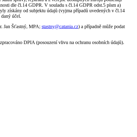
nnosti dle čl.14 GDPR. V souladu s čl.14 GDPR odst.5 písm a)
ebyly získány od subjektu údajů (vyjma případů uvedených v čl.14
 daný účel.
Dr. Jan Šťastný, MPA;
stastny@catania.cz
) a případně může podat
y zpracováno DPIA (posouzení vlivu na ochranu osobních údajů).