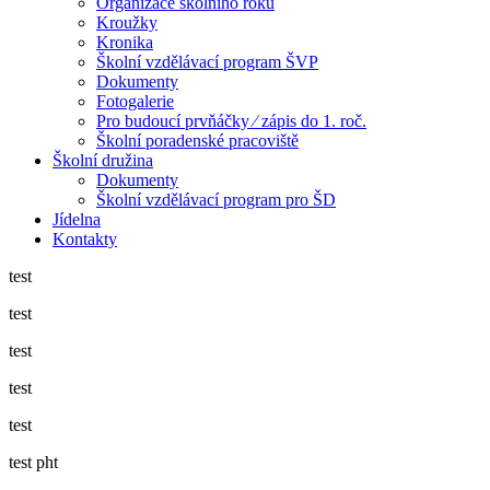
Organizace školního roku
Kroužky
Kronika
Školní vzdělávací program ŠVP
Dokumenty
Fotogalerie
Pro budoucí prvňáčky ⁄ zápis do 1. roč.
Školní poradenské pracoviště
Školní družina
Dokumenty
Školní vzdělávací program pro ŠD
Jídelna
Kontakty
test
test
test
test
test
test pht