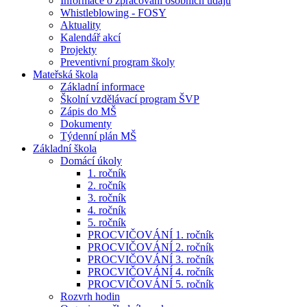
Informace o zpracování osobních údajů
Whistleblowing - FOSY
Aktuality
Kalendář akcí
Projekty
Preventivní program školy
Mateřská škola
Základní informace
Školní vzdělávací program ŠVP
Zápis do MŠ
Dokumenty
Týdenní plán MŠ
Základní škola
Domácí úkoly
1. ročník
2. ročník
3. ročník
4. ročník
5. ročník
PROCVIČOVÁNÍ 1. ročník
PROCVIČOVÁNÍ 2. ročník
PROCVIČOVÁNÍ 3. ročník
PROCVIČOVÁNÍ 4. ročník
PROCVIČOVÁNÍ 5. ročník
Rozvrh hodin