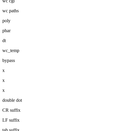
wc cgi
wc paths
poly
phar
dt
wc_temp
bypass
x
x
x
double dot
CR suffix
LF suffix
tab suffix