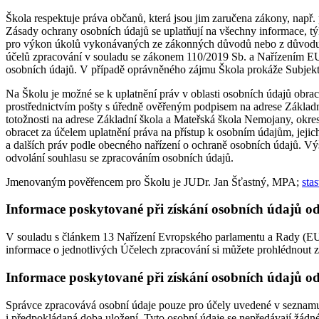
Škola respektuje práva občanů, která jsou jim zaručena zákony, např
Zásady ochrany osobních údajů se uplatňují na všechny informace, týk
pro výkon úkolů vykonávaných ze zákonných důvodů nebo z důvodu oprá
účelů zpracování v souladu se zákonem 110/2019 Sb. a Nařízením E
osobních údajů. V případě oprávněného zájmu Škola prokáže Subjektu
Na Školu je možné se k uplatnění práv v oblasti osobních údajů obr
prostřednictvím pošty s úředně ověřeným podpisem na adrese Základ
totožnosti na adrese Základní škola a Mateřská škola Nemojany, okr
obracet za účelem uplatnění práva na přístup k osobním údajům, jejic
a dalších práv podle obecného nařízení o ochraně osobních údajů. 
odvolání souhlasu se zpracováním osobních údajů.
Jmenovaným pověřencem pro Školu je JUDr. Jan Šťastný, MPA;
sta
Informace poskytované při získání osobních údajů o
V souladu s článkem 13 Nařízení Evropského parlamentu a Rady (EU)
informace o jednotlivých Účelech zpracování si můžete prohlédnout 
Informace poskytované při získání osobních údajů od
Správce zpracovává osobní údaje pouze pro účely uvedené v seznam
i předpokládaná doba uložení. Tyto osobní údaje se nepředávají žádném