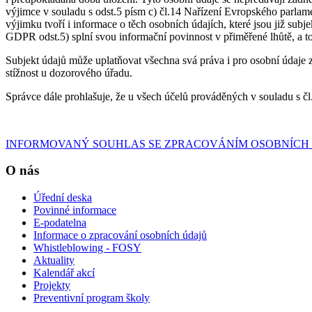
výjimce v souladu s odst.5 písm c) čl.14 Nařízení Evropského parl
výjimku tvoří i informace o těch osobních údajích, které jsou již su
GDPR odst.5) splní svou informační povinnost v přiměřené lhůtě, a t
Subjekt údajů může uplatňovat všechna svá práva i pro osobní údaj
stížnost u dozorového úřadu.
Správce dále prohlašuje, že u všech účelů prováděných v souladu s 
INFORMOVANÝ SOUHLAS SE ZPRACOVÁNÍM OSOBNÍCH
O nás
Úřední deska
Povinné informace
E-podatelna
Informace o zpracování osobních údajů
Whistleblowing - FOSY
Aktuality
Kalendář akcí
Projekty
Preventivní program školy