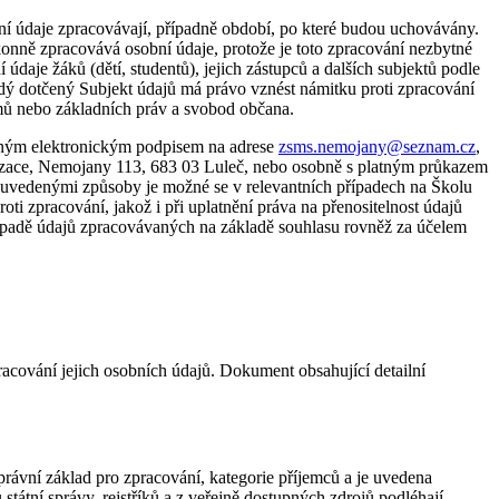
ní údaje zpracovávají, případně období, po které budou uchovávány.
konně zpracovává osobní údaje, protože je toto zpracování nezbytné
je žáků (dětí, studentů), jejich zástupců a dalších subjektů podle
 dotčený Subjekt údajů má právo vznést námitku proti zpracování
mů nebo základních práv a svobod občana.
čeným elektronickým podpisem na adrese
zsms.nemojany@seznam.cz
,
nizace, Nemojany 113, 683 03 Luleč, nebo osobně s platným průkazem
 uvedenými způsoby je možné se v relevantních případech na Školu
i zpracování, jakož i při uplatnění práva na přenositelnost údajů
ípadě údajů zpracovávaných na základě souhlasu rovněž za účelem
ování jejich osobních údajů. Dokument obsahující detailní
právní základ pro zpracování, kategorie příjemců a je uvedena
tátní správy, rejstříků a z veřejně dostupných zdrojů podléhají