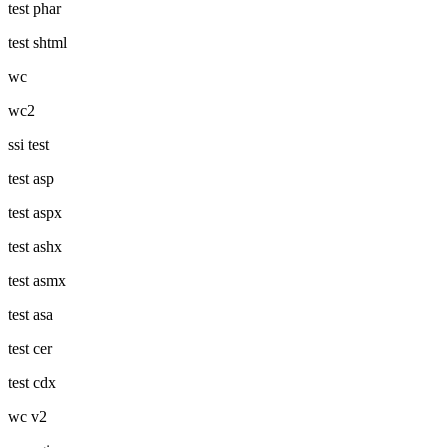
test phar
test shtml
wc
wc2
ssi test
test asp
test aspx
test ashx
test asmx
test asa
test cer
test cdx
wc v2