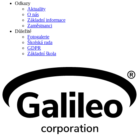
Odkazy
Aktuality
O nás
Základní informace
Zaměstnanci
Důležité
Fotogalerie
Školská rada
GDPR
Základní škola