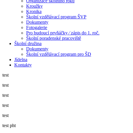
Organizace školního roku
Kroužky
Kronika
Školní vzdělávací program ŠVP
Dokumenty
Fotogalerie
Pro budoucí prvňáčky ⁄ zápis do 1. roč.
Školní poradenské pracoviště
Školní družina
Dokumenty
Školní vzdělávací program pro ŠD
Jídelna
Kontakty
test
test
test
test
test
test pht