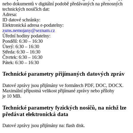
nebo dokumentů v digitální podobě předávaných na přenosných
technických nosičích dat:
Adresa:
ID datové schránky:
Elektronická adresa e‑podatelny:
zsms.nemojany@seznam.cz
Úřední hodiny podatelny:
Pondělí: 6:30 – 16:30
Úterý: 6:30 – 16:30
Středa: 6:30 – 16:30
Čtvrtek: 6:30 – 16:30
Pátek: 6:30 – 16:30
Technické parametry přijímaných datových zpráv
Datové zprávy jsou přijímány ve formátech
PDF, DOC, DOCX.
Maximální přípustná velikost přijímané zprávy nebo přílohy
je
10 MB
.
Technické parametry fyzických nosičů, na nichž lze
předávat elektronická data
Datové zprávy jsou přijímány na:
flash disk.