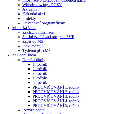
Informace o zpracování osobních údajů
Whistleblowing - FOSY
Aktuality
Kalendář akcí
Projekty
Preventivní program školy
Mateřská škola
Základní informace
Školní vzdělávací program ŠVP
Zápis do MŠ
Dokumenty
Týdenní plán MŠ
Základní škola
Domácí úkoly
1. ročník
2. ročník
3. ročník
4. ročník
5. ročník
PROCVIČOVÁNÍ 1. ročník
PROCVIČOVÁNÍ 2. ročník
PROCVIČOVÁNÍ 3. ročník
PROCVIČOVÁNÍ 4. ročník
PROCVIČOVÁNÍ 5. ročník
Rozvrh hodin