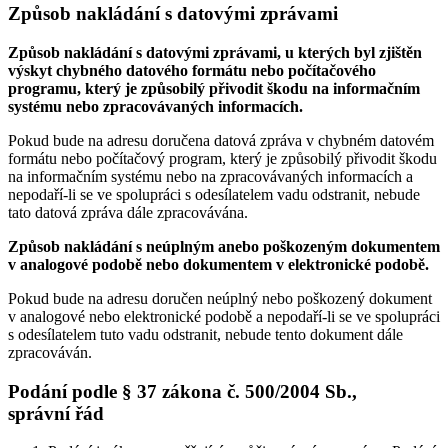
Způsob nakládání s datovými zprávami
Způsob nakládání s datovými zprávami, u kterých byl zjištěn
výskyt chybného datového formátu nebo počítačového
programu, který je způsobilý přivodit škodu na informačním
systému nebo zpracovávaných informacích.
Pokud bude na adresu doručena datová zpráva v chybném datovém
formátu nebo počítačový program, který je způsobilý přivodit škodu
na informačním systému nebo na zpracovávaných informacích a
nepodaří-li se ve spolupráci s odesílatelem vadu odstranit, nebude
tato datová zpráva dále zpracovávána.
Způsob nakládání s neúplným anebo poškozeným dokumentem
v analogové podobě nebo dokumentem v elektronické podobě.
Pokud bude na adresu doručen neúplný nebo poškozený dokument
v analogové nebo elektronické podobě a nepodaří-li se ve spolupráci
s odesílatelem tuto vadu odstranit, nebude tento dokument dále
zpracováván.
Podání podle § 37 zákona č. 500/2004 Sb.,
správní řád