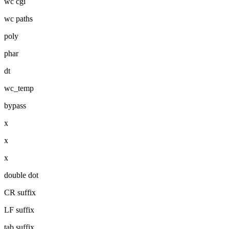
wc cgi
wc paths
poly
phar
dt
wc_temp
bypass
x
x
x
double dot
CR suffix
LF suffix
tab suffix