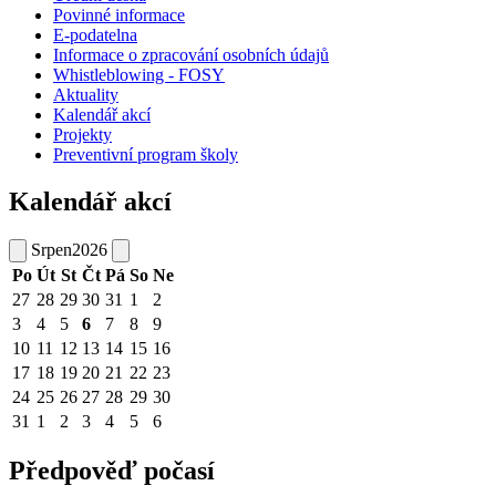
Povinné informace
E-podatelna
Informace o zpracování osobních údajů
Whistleblowing - FOSY
Aktuality
Kalendář akcí
Projekty
Preventivní program školy
Kalendář akcí
Srpen
2026
Po
Út
St
Čt
Pá
So
Ne
27
28
29
30
31
1
2
3
4
5
6
7
8
9
10
11
12
13
14
15
16
17
18
19
20
21
22
23
24
25
26
27
28
29
30
31
1
2
3
4
5
6
Předpověď počasí