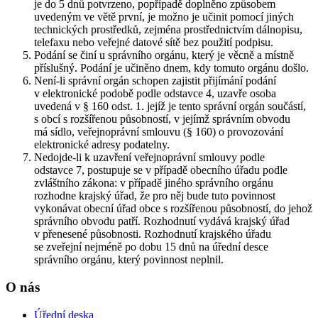
je do 5 dnů potvrzeno, popřípadě doplněno způsobem
uvedeným ve větě první, je možno je učinit pomocí jiných
technických prostředků, zejména prostřednictvím dálnopisu,
telefaxu nebo veřejné datové sítě bez použití podpisu.
Podání se činí u správního orgánu, který je věcně a místně
příslušný. Podání je učiněno dnem, kdy tomuto orgánu došlo.
Není-li správní orgán schopen zajistit přijímání podání
v elektronické podobě podle odstavce 4, uzavře osoba
uvedená v § 160 odst. 1. jejíž je tento správní orgán součástí,
s obcí s rozšířenou působností, v jejímž správním obvodu
má sídlo, veřejnoprávní smlouvu (§ 160) o provozování
elektronické adresy podatelny.
Nedojde-li k uzavření veřejnoprávní smlouvy podle
odstavce 7, postupuje se v případě obecního úřadu podle
zvláštního zákona: v případě jiného správního orgánu
rozhodne krajský úřad, že pro něj bude tuto povinnost
vykonávat obecní úřad obce s rozšířenou působností, do jehož
správního obvodu patří. Rozhodnutí vydává krajský úřad
v přenesené působnosti. Rozhodnutí krajského úřadu
se zveřejní nejméně po dobu 15 dnů na úřední desce
správního orgánu, který povinnost neplnil.
O nás
Úřední deska