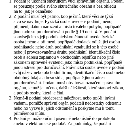
Podání je úkonem směřujícím vůči správnímu orgánu. Podání
se posuzuje podle svého skutečného obsahu a bez ohledu
na to, jak je označeno.
Z podání musí být patrno, kdo je činí, které věci se týká
a co se navrhuje. Fyzická osoba uvede v podání jméno,
příjmení, datum narození a místo trvalého pobytu, popřípadě
jinou adresu pro doručování podle § 19 odst. 4. V podání
souvisejícím s její podnikatelskou činností uvede fyzická
osoba jméno a příjmení, popřípadě dodatek odlišující osobu
podnikatele nebo druh podnikání vztahující se k této osobě
nebo jí provozovanému druhu podnikání, identifikační číslo
osob a adresu zapsanou v obchodním rejstříku nebo jiné
zákonem upravené evidenci jako místo podnikání, popřípadě
jinou adresu pro doručování. Právnická osoba uvede v podání
svůj název nebo obchodní firmu, identifikační číslo osob nebo
obdobný údaj a adresu sídla, popřípadě jinou adresu
pro doručování. Podání musí obsahovat označení správního
orgánu, jemuž je určeno, další náležitosti, které stanoví zákon,
a podpis osoby, která je činí.
Nemá-li podání předepsané náležitosti nebo trpí-li jinými
vadami, pomůže správní orgán podateli nedostatky odstranit
nebo ho vyzve k jejich odstranění a poskytne mu k tomu
přiměřenou lhůtu.
Podání je možno učinit písemně nebo ústně do protokolu
anebo v elektronické podobě. Za podmínky, že podání