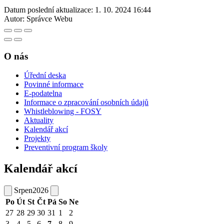
Datum poslední aktualizace:
1. 10. 2024 16:44
Autor:
Správce Webu
O nás
Úřední deska
Povinné informace
E-podatelna
Informace o zpracování osobních údajů
Whistleblowing - FOSY
Aktuality
Kalendář akcí
Projekty
Preventivní program školy
Kalendář akcí
Srpen
2026
Po
Út
St
Čt
Pá
So
Ne
27
28
29
30
31
1
2
3
4
5
6
7
8
9