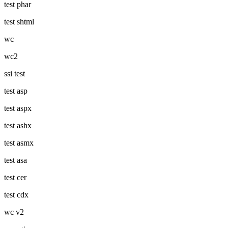
test phar
test shtml
wc
wc2
ssi test
test asp
test aspx
test ashx
test asmx
test asa
test cer
test cdx
wc v2