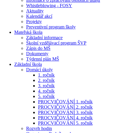
Informace o zpracování osobních údajů
Whistleblowing - FOSY
Aktuality
Kalendář akcí
Projekty
Preventivní program školy
Mateřská škola
Základní informace
Školní vzdělávací program ŠVP
Zápis do MŠ
Dokumenty
Týdenní plán MŠ
Základní škola
Domácí úkoly
1. ročník
2. ročník
3. ročník
4. ročník
5. ročník
PROCVIČOVÁNÍ 1. ročník
PROCVIČOVÁNÍ 2. ročník
PROCVIČOVÁNÍ 3. ročník
PROCVIČOVÁNÍ 4. ročník
PROCVIČOVÁNÍ 5. ročník
Rozvrh hodin