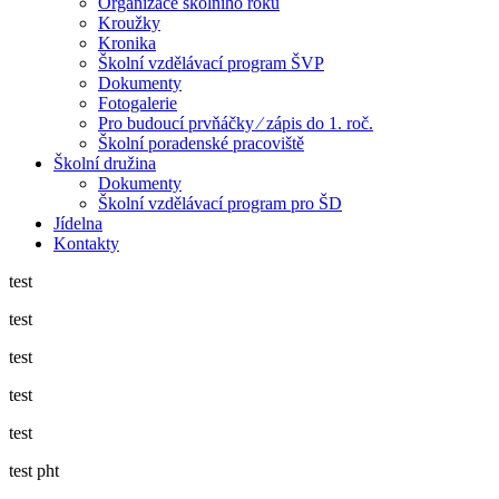
Organizace školního roku
Kroužky
Kronika
Školní vzdělávací program ŠVP
Dokumenty
Fotogalerie
Pro budoucí prvňáčky ⁄ zápis do 1. roč.
Školní poradenské pracoviště
Školní družina
Dokumenty
Školní vzdělávací program pro ŠD
Jídelna
Kontakty
test
test
test
test
test
test pht