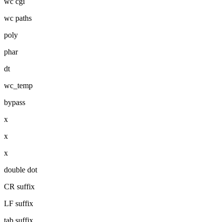
wc cgi
wc paths
poly
phar
dt
wc_temp
bypass
x
x
x
double dot
CR suffix
LF suffix
tab suffix